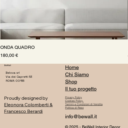
ONDA QUADRO
Prezzo
180,00 €
BeWall
Home
Belova srl
Chi Siamo
Via dei Capretti 53
Shop
ROMA 00155
Il tuo progetto
Proudly designed by
Privacy Policy
Cookies Policy
Eleonora Colomberti &
Termini e Condizioni di Vendita
Politica di Reso
Francesco Berardi
info@bewall.it
© 2025 - BeWall Interior Decor