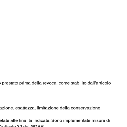
prestato prima della revoca, come stabilito dall'
articolo
mizzazione, esattezza, limitazione della conservazione,
elate alle finalità indicate. Sono implementate misure di
'
articolo 32 del GDPR
.