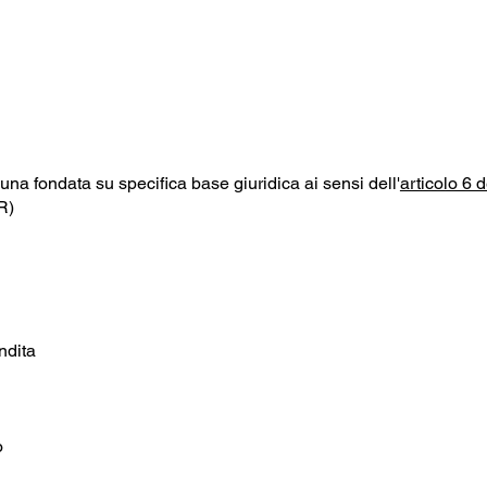
scuna fondata su specifica base giuridica ai sensi dell'
articolo 6
R)
ndita
o