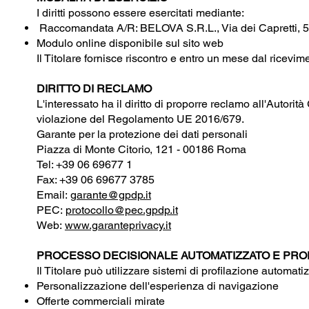
I diritti possono essere esercitati mediante:​
Raccomandata A/R: BELOVA S.R.L., Via dei Capretti, 
Modulo online disponibile sul sito web
Il Titolare fornisce riscontro e entro un mese dal ricevime
DIRITTO DI RECLAMO
L'interessato ha il diritto di proporre reclamo all'Autori
violazione del Regolamento UE 2016/679.
Garante per la protezione dei dati personali
Piazza di Monte Citorio, 121 - 00186 Roma
Tel: +39 06 69677 1
Fax: +39 06 69677 3785
Email:
garante@gpdp.it
PEC:
protocollo@pec.gpdp.it
Web:
www.garanteprivacy.it
PROCESSO DECISIONALE AUTOMATIZZATO E PRO
Il Titolare può utilizzare sistemi di profilazione automati
Personalizzazione dell'esperienza di navigazione
Offerte commerciali mirate