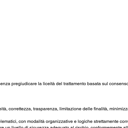
za pregiudicare la liceità del trattamento basata sul consenso 
 liceità, correttezza, trasparenza, limitazione delle finalità, mini
elematici, con modalità organizzative e logiche strettamente corr
e un livello di sicurezza adeguato al rischio, conformemente all