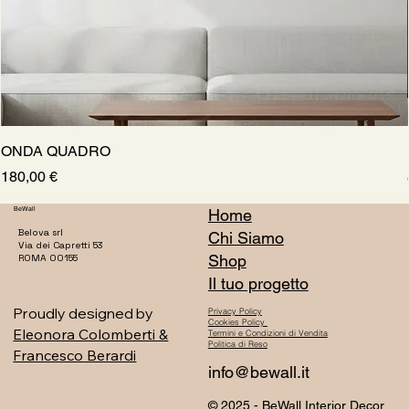
ONDA QUADRO
Prezzo
180,00 €
BeWall
Home
Belova srl
Chi Siamo
Via dei Capretti 53
Shop
ROMA 00155
Il tuo progetto
Proudly designed by
Privacy Policy
Cookies Policy
Eleonora Colomberti &
Termini e Condizioni di Vendita
Politica di Reso
Francesco Berardi
info@bewall.it
© 2025 - BeWall Interior Decor