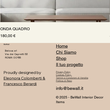
ONDA QUADRO
Prezzo
180,00 €
BeWall
Home
Belova srl
Chi Siamo
Via dei Capretti 53
Shop
ROMA 00155
Il tuo progetto
Proudly designed by
Privacy Policy
Cookies Policy
Eleonora Colomberti &
Termini e Condizioni di Vendita
Politica di Reso
Francesco Berardi
info@bewall.it
© 2025 - BeWall Interior Decor
Items