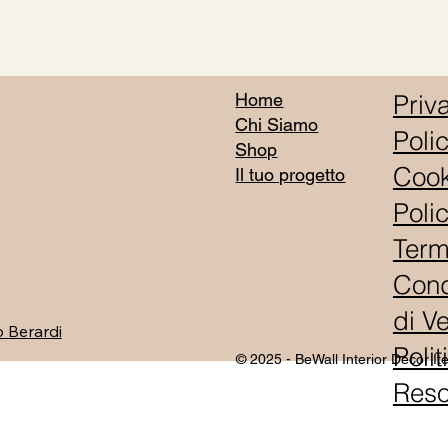
Vista rapida
Priv
Home
Chi Siamo
Poli
Shop
Cook
Il tuo progetto
Poli
Term
Cond
di V
 Berardi
Polit
© 2025 - BeWall Interior Decor I
Res