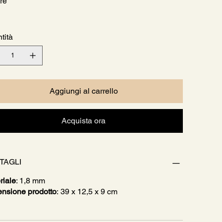
re
tità
Aggiungi al carrello
Acquista ora
TAGLI
riale
: 1,8 mm
nsione prodotto
: 39 x 12,5 x 9 cm