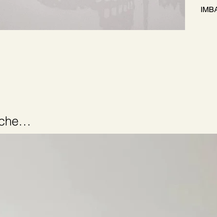
IMB
anche…