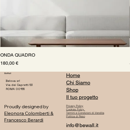
ONDA QUADRO
Prezzo
180,00 €
BeWall
Home
Belova srl
Chi Siamo
Via dei Capretti 53
Shop
ROMA 00155
Il tuo progetto
Proudly designed by
Privacy Policy
Cookies Policy
Eleonora Colomberti &
Termini e Condizioni di Vendita
Politica di Reso
Francesco Berardi
info@bewall.it