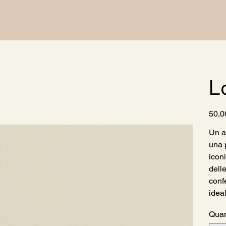
L
Prezzo
50,0
Un a
una 
iconi
delle
conf
idea
Quan