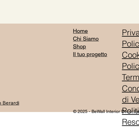
Vista rapida
Priv
Home
Chi Siamo
Poli
Shop
Cook
Il tuo progetto
Poli
Term
Cond
di V
 Berardi
Polit
© 2025 - BeWall Interior Decor I
Res