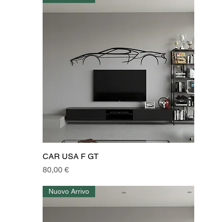
CAR USA F GT
Prezzo
80,00 €
Nuovo Arrivo