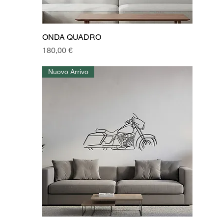
ONDA QUADRO
Prezzo
180,00 €
Nuovo Arrivo