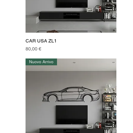
CAR USA ZL1
Prezzo
80,00 €
Nuovo Arrivo