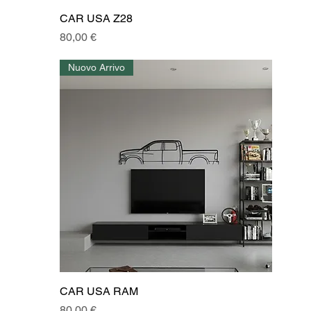
CAR USA Z28
Prezzo
80,00 €
Nuovo Arrivo
CAR USA RAM
Prezzo
80,00 €