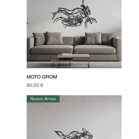
MOTO GROM
Prezzo
80,00 €
Nuovo Arrivo