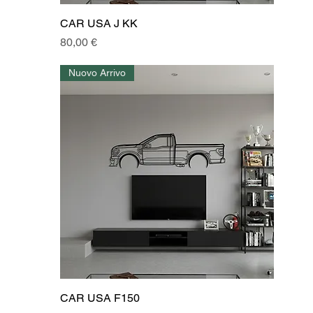
CAR USA J KK
Prezzo
80,00 €
Nuovo Arrivo
CAR USA F150