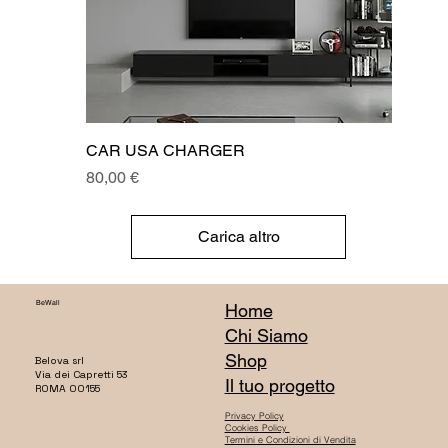
CAR USA CHARGER
Prezzo
80,00 €
Carica altro
BeWall
Home
Chi Siamo
Shop
Belova srl
Via dei Capretti 53
Il tuo progetto
ROMA 00155
Privacy Policy
Cookies Policy
Termini e Condizioni di Vendita