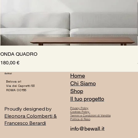
ONDA QUADRO
Prezzo
180,00 €
BeWall
Home
Belova srl
Chi Siamo
Via dei Capretti 53
Shop
ROMA 00155
Il tuo progetto
Proudly designed by
Privacy Policy
Cookies Policy
Eleonora Colomberti &
Termini e Condizioni di Vendita
Politica di Reso
Francesco Berardi
info@bewall.it