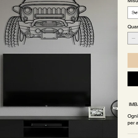
Misu
Quan
IMB
Ogni
per 