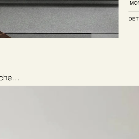
MON
DET
anche…