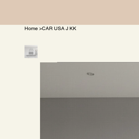
Home
>
CAR USA J KK