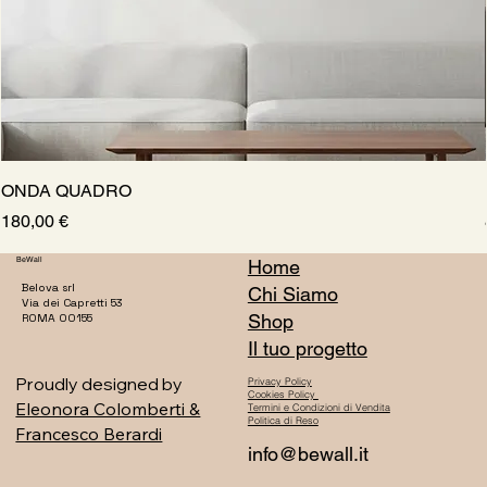
ONDA QUADRO
Prezzo
180,00 €
BeWall
Home
Belova srl
Chi Siamo
Via dei Capretti 53
Shop
ROMA 00155
Il tuo progetto
Proudly designed by
Privacy Policy
Cookies Policy
Eleonora Colomberti &
Termini e Condizioni di Vendita
Politica di Reso
Francesco Berardi
info@bewall.it