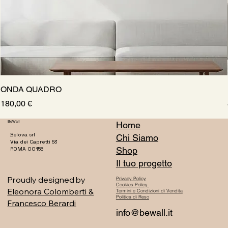
ONDA QUADRO
Prezzo
180,00 €
BeWall
Home
Belova srl
Chi Siamo
Via dei Capretti 53
Shop
ROMA 00155
Il tuo progetto
Proudly designed by
Privacy Policy
Cookies Policy
Eleonora Colomberti &
Termini e Condizioni di Vendita
Politica di Reso
Francesco Berardi
info@bewall.it