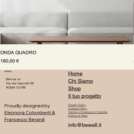
ONDA QUADRO
Prezzo
180,00 €
BeWall
Home
Belova srl
Chi Siamo
Via dei Capretti 53
Shop
ROMA 00155
Il tuo progetto
Proudly designed by
Privacy Policy
Cookies Policy
Eleonora Colomberti &
Termini e Condizioni di Vendita
Politica di Reso
Francesco Berardi
info@bewall.it