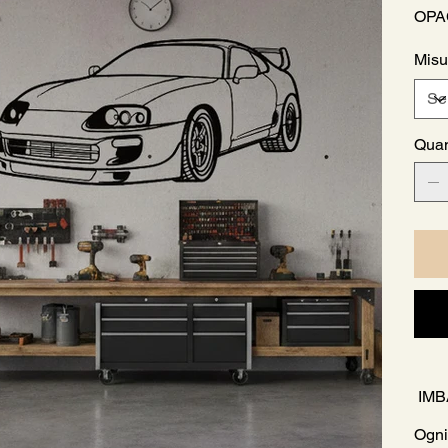
OPA
Misu
Quan
IMB
Ogni