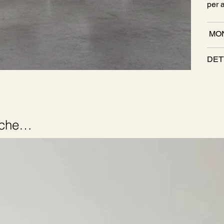
per 
MON
DET
anche…