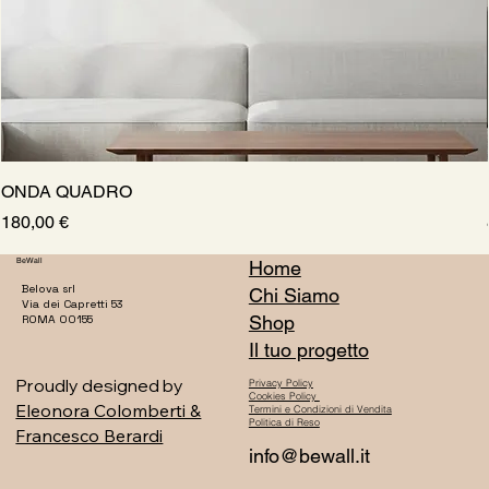
ONDA QUADRO
Prezzo
180,00 €
BeWall
Home
Belova srl
Chi Siamo
Via dei Capretti 53
Shop
ROMA 00155
Il tuo progetto
Proudly designed by
Privacy Policy
Cookies Policy
Eleonora Colomberti &
Termini e Condizioni di Vendita
Politica di Reso
Francesco Berardi
info@bewall.it