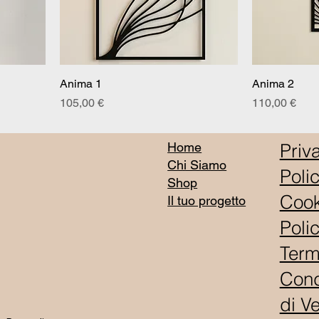
Anima 1
Anima 2
Prezzo
Prezzo
105,00 €
110,00 €
Priv
Home
Chi Siamo
Poli
Shop
Cook
Il tuo progetto
Poli
Term
Cond
di V