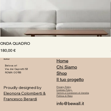
ONDA QUADRO
Prezzo
180,00 €
BeWall
Home
Belova srl
Chi Siamo
Via dei Capretti 53
Shop
ROMA 00155
Il tuo progetto
Proudly designed by
Privacy Policy
Cookies Policy
Eleonora Colomberti &
Termini e Condizioni di Vendita
Politica di Reso
Francesco Berardi
info@bewall.it