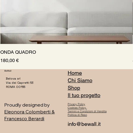
ONDA QUADRO
Prezzo
180,00 €
BeWall
Home
Belova srl
Chi Siamo
Via dei Capretti 53
Shop
ROMA 00155
Il tuo progetto
Proudly designed by
Privacy Policy
Cookies Policy
Eleonora Colomberti &
Termini e Condizioni di Vendita
Politica di Reso
Francesco Berardi
info@bewall.it