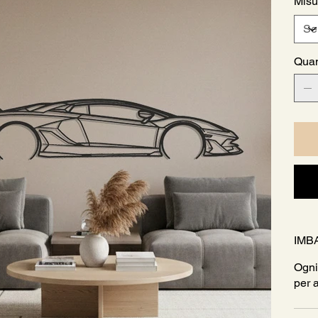
Misu
Quan
IMB
Ogni
per 