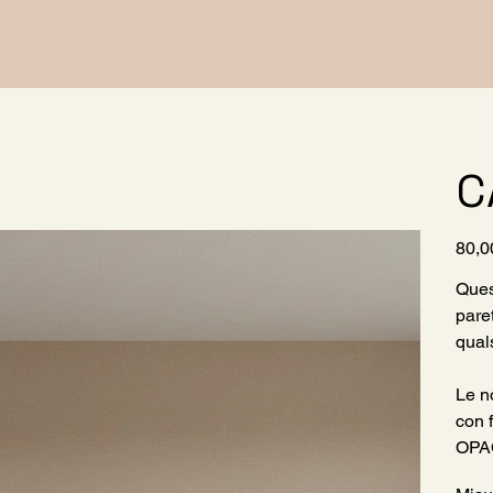
C
Prezzo
80,0
Ques
pare
qual
Le no
con 
OPA