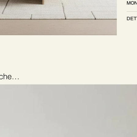
MON
DET
anche…