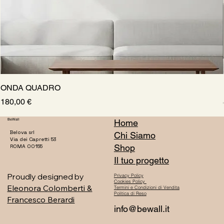
ONDA QUADRO
Prezzo
180,00 €
BeWall
Home
Belova srl
Chi Siamo
Via dei Capretti 53
Shop
ROMA 00155
Il tuo progetto
Proudly designed by
Privacy Policy
Cookies Policy
Eleonora Colomberti &
Termini e Condizioni di Vendita
Politica di Reso
Francesco Berardi
info@bewall.it