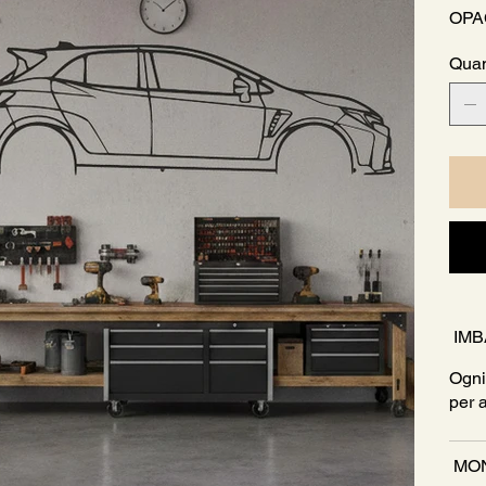
OPA
Quan
IMB
Ogni
per 
MON