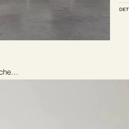
DET
anche…