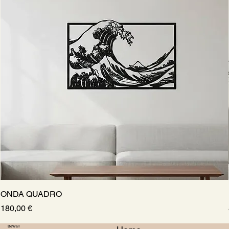
ONDA QUADRO
Prezzo
180,00 €
BeWall