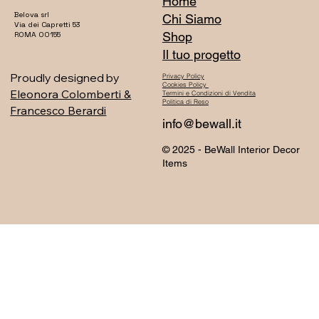
Home
Belova srl
Chi Siamo
Via dei Capretti 53
Shop
ROMA 00155
Il tuo progetto
Proudly designed by
Privacy Policy
Cookies Policy
Eleonora Colomberti &
Termini e Condizioni di Vendita
Politica di Reso
Francesco Berardi
info@bewall.it
© 2025 - BeWall Interior Decor
Items