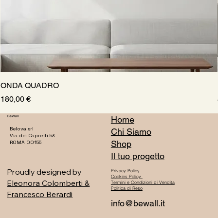
ONDA QUADRO
Prezzo
180,00 €
BeWall
Home
Belova srl
Chi Siamo
Via dei Capretti 53
Shop
ROMA 00155
Il tuo progetto
Proudly designed by
Privacy Policy
Cookies Policy
Eleonora Colomberti &
Termini e Condizioni di Vendita
Politica di Reso
Francesco Berardi
info@bewall.it