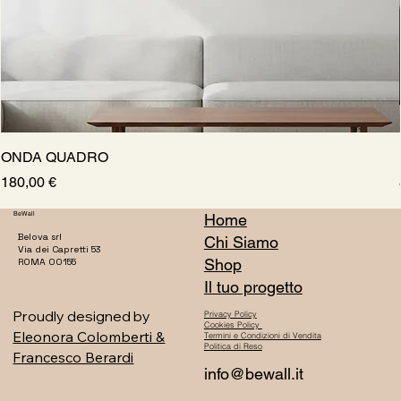
ONDA QUADRO
Prezzo
180,00 €
BeWall
Home
Belova srl
Chi Siamo
Via dei Capretti 53
Shop
ROMA 00155
Il tuo progetto
Proudly designed by
Privacy Policy
Cookies Policy
Eleonora Colomberti &
Termini e Condizioni di Vendita
Politica di Reso
Francesco Berardi
info@bewall.it